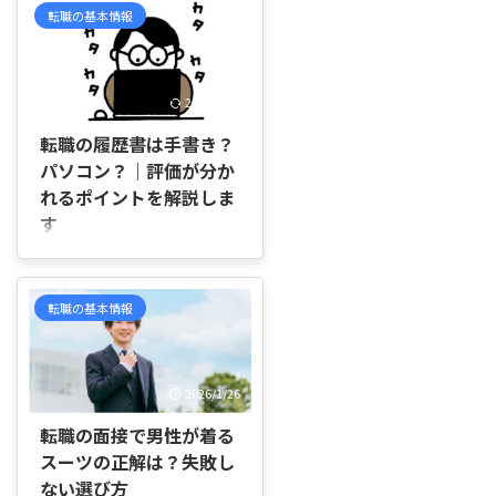
しても、本当に生活していけるの
転職の基本情報
事 ...
かな…」 そんな不安を抱えなが
ら、退職を考えていませんか。
40代になると、仕事へのやりが
いが薄れたり、体力や人間関係に
2026/1/16
限界を感じたりして、「辞めた
い」と思うことが増えてきますよ
転職の履歴書は手書き？
ね。一方で、住宅ローンや教育
パソコン？｜評価が分か
費、老後のお金のことを考える
れるポイントを解説しま
と、簡単には決められず、どう判
す
断すればいいのか迷ってしまう方
も多いはずです。 ただ、40代の
はじめに｜履歴書の作成方法で迷
退職は「辞めるべき」「まだ続け
う人へ 履歴書を手書きにする
るべき」と一つに決められるもの
か、それともパソコンで作成する
転職の基本情報
ではありません。大切なのは、自
かは、転職活動を始めたタイミン
分 ...
グで多くの人が一度は立ち止まっ
て考えてしまうポイントです。ど
ちらの方法でも応募できるケース
2026/1/26
があると分かっていても、「この
会社にはどちらが無難だろう」
転職の面接で男性が着る
「失礼に思われないかな」と、提
スーツの正解は？失敗し
出前に余計な不安が頭をよぎるこ
ない選び方