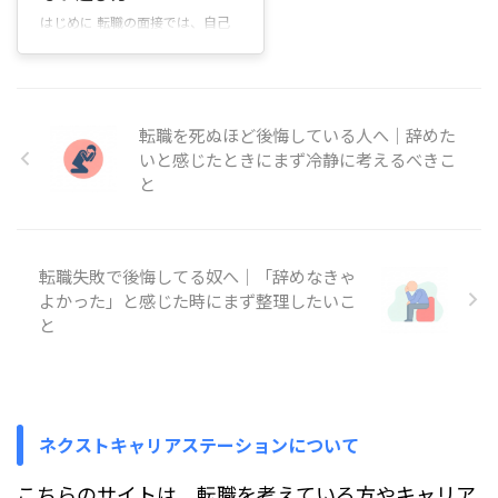
ともあります。求人票の記載を何
はじめに 転職の面接では、自己
度も読み返したり、ネットの記事
紹介や受け答えの内容と同じくら
や知人の意見を見比べたりするう
い、会場に入った瞬間の服装が先
ちに、かえって判断が難しく感じ
に目に入ります。とくにスーツ
てしまうことも少なくありませ
は、立ち姿や座ったときの雰囲
ん。この文章では、履歴書の作成
転職を死ぬほど後悔している人へ｜辞めた
気、細かな着こなしから、これま
方法を ...
でどんな環境で働いてきたのか
いと感じたときにまず冷静に考えるべきこ
や、仕事にどう向き合ってきたの
と
かが自然と伝わりやすい部分で
す。その一方で、スーツの色や
形、小物の組み合わせが実際にど
う受け取られているのかが分から
転職失敗で後悔してる奴へ｜「辞めなきゃ
ず、「これで大丈夫なのか」と迷
よかった」と感じた時にまず整理したいこ
いや不安を感じる人も少なくあり
と
ません。この記事では、男性が転
職の面接に臨むときのスーツにつ
いて、実際の面接シーンを思い浮
かべながら ...
ネクストキャリアステーションについて
こちらのサイトは、転職を考えている方やキャリア