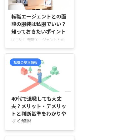
金がかかるのでは？」と不安に感
2026/1/16
じる方もいると思います。 転職
エージェントの報酬は、基本的に
転職エージェントとの面
採用する企業が支払う仕組みで
談の服装は私服でいい？
す。そのため、求職者は原則とし
知っておきたいポイント
て費用を負担せずに利用できま
はじめに 転職エージェントとの
す。 ただし、「なぜこの求人を
面談を控えたとき、意外と多くの
すすめられるの？」「年収交渉は
人が最初につまずくのが「何を着
お願いできる？」など、仕組みを
て行けばいいのか」という点で
知っておきたい方も多いでしょ
転職の基本情報
す。面接ほどかしこまらなくてい
う。 この記事では、転職エージ
いと聞いても、ジャケットは必要
ェント ...
なのか、私服ならどの程度まで許
されるのかと、判断に迷ってしま
2026/4/16
います。その結果、無難そうだか
らとスーツを選ぶ人もいれば、オ
40代で退職しても大丈
フィスカジュアルや私服で向かう
夫？メリット・デメリッ
人もいて、その違いが気になって
トと判断基準をわかりや
しまう場面もあります。服装その
すく解説
ものが面談の目的ではないと頭で
は分かっていても、初対面の相手
はじめに 「このまま働き続ける
と向き合う以上、第一印象が気に
しかないのかな…」「40代で退職
なるのは自然な感覚です。この記