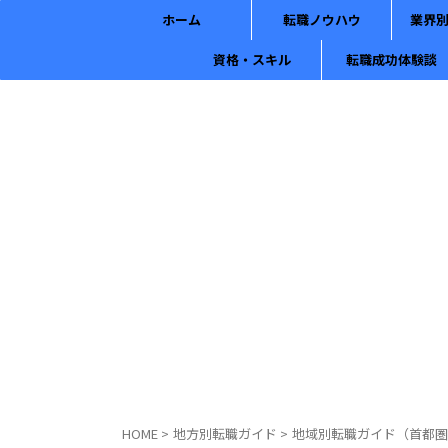
ホーム
転職ノウハウ
業界
資格・スキル
転職成功体験談
HOME
>
地方別転職ガイド
>
地域別転職ガイド（首都圏