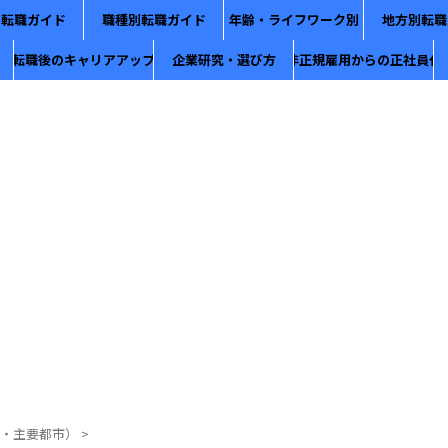
別転職ガイド
職種別転職ガイド
年齢・ライフワーク別
地方別転職
転職後のキャリアアップ
企業研究・選び方
非正規雇用からの正社員化
・主要都市）
>