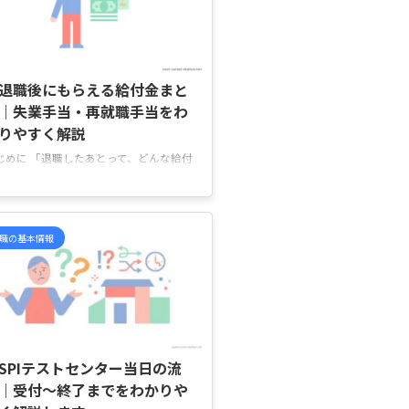
。 特に医療職は、“資格が難しいほど年
が高い”と思われやすい一方で、実際は
務先や働き方、夜勤の有無によって収入
2026/5/27
が出るケースも少なくありません。 こ
記事では、医療職の年収ランキングを職
退職後にもらえる給付金まと
別に比較しながら、年収差が出る理由や
｜失業手当・再就職手当をわ
方の違い ...
りやすく解説
じめに 「退職したあとって、どんな給付
がもらえるの？」と不安になっていませ
か。 「失業手当は聞いたことあるけ
、自分も対象なのか分からない」「退職
すぐ収入がなくなるのが心配」「ハロー
職の基本情報
ークで何を申請すればいいのかイメージ
きない」 そんなふうに、退職後の給付
は種類も多く、名前も似ているため、
結局自分は何を受け取れるの？」と迷い
すいですよね。 この記事では、退職後
2026/5/27
もらえる主な給付金の種類や受給条件、
請の流れを、やさしく分かりやすく整理
SPIテストセンター当日の流
ていきます。 「自分は何を申請すれば
｜受付〜終了までをわかりや
いのか分からない ...