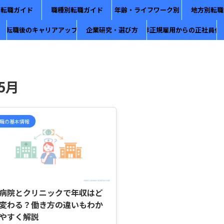
別転職ガイド
職種別転職ガイド
年齢・ライフワーク別
地方別転職
転職後のキャリアアップ
企業研究・選び方
非正規雇用からの正社員化
5月
職の基本情報
2026/5/29
病院とクリニックで年収はど
変わる？働き方の違いもわか
やすく解説