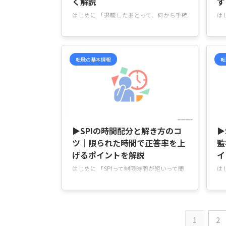
く解説
す
はじめに 「退職したあとって、何から手続
は
きを始めればいいの？」と不安になってい
は
ませんか。 「健康保険や年金の切り替え
い
って、いつまでにやればいいの？」「離職
の
票が届いたあと、ハローワークでは何をす
か
転職の基本情報
転
るの？」「失業手当の申請が遅れると、受
で
給開始も遅くなるって本当？」「会社から
テ
受け取る書類が多くて、どれが必要なのか
え
整理できない…」 そんなふうに、退職後
ど
は手続きが一気に増えるため、「何を優先
す
2026/5/27
すればいいのか分からない」と迷いやすい
も
ですよね。 この記事では、退職直後に確
な
▶SPIの時間配分と解き方のコ
▶
認しておきたいことから、健康保険・年
こ
ツ｜限られた時間で正答率を上
監
金・失業手当の流 ...
...
げるポイントを解説
イ
はじめに 「SPIって制限時間が短いって聞
は
くけど、実際どれくらい急がないと間に合
受
わないの？」と不安になっていませんか。
の
「問題をじっくり読んでいたら、途中で時
マ
間切れになりそう…」「全部解こうとし
り
1
2
て、毎回最後まで終わらない」「分からな
け