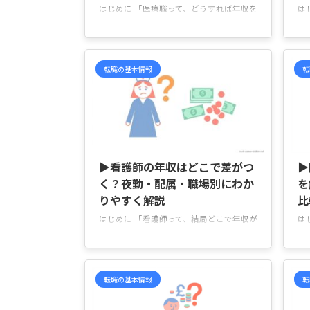
はじめに 「医療職って、どうすれば年収を
は
上げやすいの？」「今の働き方のままで
っ
も、収入って変えられるのかな…」 と気に
ク
なっていませんか。 求人を見比べている
料
と、「夜勤ありで年収500万円」「クリニ
ん
転職の基本情報
転
ック勤務で残業少なめ」など条件がさまざ
院
まで、“結局どの働き方を選べばいい
少
の？”と迷いますよね。 この記事では、医
て
療職で年収を上げやすい働き方や、職場選
す
びで見ておきたいポイントを、やさしく分
ク
2026/5/29
かりやすく紹介していきます。 医療職で
方
年収を上げる方法 医療職で年収を上げる
す
▶看護師の年収はどこで差がつ
▶
方法は、「夜勤を増やす」「資格を取る」
ク
く？夜勤・配属・職場別にわか
を
のように単純な ...
療職
りやすく解説
はじめに 「看護師って、結局どこで年収が
は
変わるの？」「夜勤あり・なしでそんなに
番
差が出るのかな…」 と気になっていません
て
か。 たとえば求人を見比べていると、
と
「病棟勤務は高いって本当？」「クリニッ
て
転職の基本情報
転
クは働きやすそうだけど年収は下がる？」
合
「配属先でそんなに変わるの？」と、何を
ら