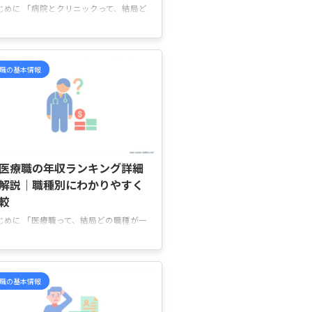
じめに 「病院とクリニックって、結局ど
ちのほうが年収は高いの？」「クリニッ
は働きやすそうだけど、その分かなり給
は下がるのかな…」 と気になっていませ
か。 求人を見比べていると、「総合病
職の基本情報
は年収が高そう」「クリニックは残業が
なそう」など、それぞれ特徴が違ってい
、何を基準に比較すればいいのか迷いま
よね。 この記事では、病院とクリニッ
で年収差が出やすいポイントや、働き
2026/5/27
・勤務環境の違いを、やさしく分かりや
く紹介していきます。 病院 vs クリニッ
医療職の年収ランキング詳細
の違い 病院とクリニックでは、同じ医
解説｜職種別にわかりやすく
でも ...
比較
じめに 「医療職って、結局どの職種が一
年収が高いの？」「看護師や薬剤師っ
、実際どれくらい差があるんだろう…」
気になっていませんか。 求人を見比べ
いると、「仕事内容の大変さと年収は見
職の基本情報
っている？」「夜勤あり・なしでどれく
い変わるの？」と迷うこともありますよ