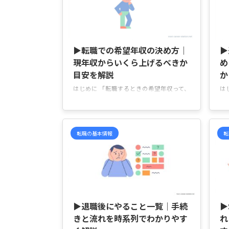
基準に比較すればいいのか迷いやすいです
ね
よね。 看護師の年収は、経験年数だけで
収
決まるわけではなく、夜勤回数や配属先、
勤
2026/5/27
病院の規模、公立・民間の違いなどでも差
差
が出やすい傾向があります。 この記事で
の
▶転職での希望年収の決め方｜
▶
は、看護師の年収がどこで変わりやすいの
種
現年収からいくら上げるべきか
め
かを、夜勤・配 ...
働き
目安を解説
か
はじめに 「転職するときの希望年収って、
は
今の年収からどれくらい上げて伝えるのが
金
普通なんだろう…」と迷っていませんか。
ん
「高く希望しすぎて選考に影響しないか不
ど
安」「逆に低く伝えて、あとから後悔した
後
転職の基本情報
転
くない」 そんなふうに、希望年収は答え
ワ
方に悩みやすいですよね。 特に転職で
で
は、“高ければいい”“低めなら安心”という
金
わけではなく、今の年収・経験・業界相
「
場・転職後の仕事内容を見ながら、無理の
や
2026/5/27
ないラインを考えることが大切です。 こ
に
の記事では、転職時に年収をどれくらい上
申
▶退職後にやること一覧｜手続
▶
げる人が多いのか、希望年収を決めるとき
し
きと流れを時系列でわかりやす
れ
の考え方や、 ...
い