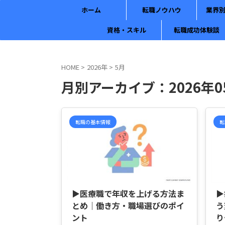
ホーム
転職ノウハウ
業界
資格・スキル
転職成功体験談
HOME
>
2026年
>
5月
月別アーカイブ：2026年0
転職の基本情報
転
2026/5/29
▶医療職で年収を上げる方法ま
▶
とめ｜働き方・職場選びのポイ
う
ント
り