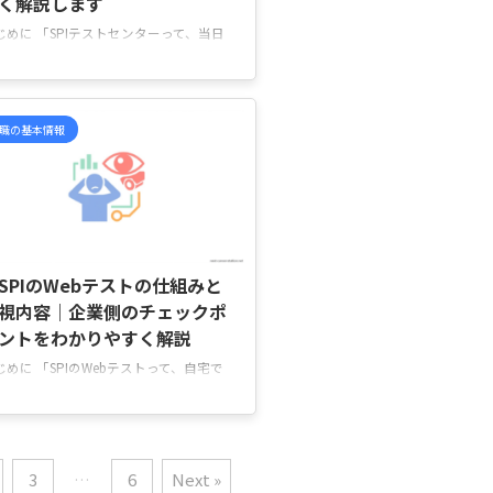
く解説します
じめに 「SPIテストセンターって、当日
どんな流れで進むの？」と不安になって
ませんか。 「受付では何を確認される
？」「持ち物を忘れたら受験できないの
な…」「初めてで、会場の雰囲気が想像
職の基本情報
きず緊張している」 そんなふうに、SPI
ストセンターは“試験を受けるだけ”に見
ても、受付や本人確認、荷物の預け方な
、当日に確認することがいくつかありま
。 ただ、事前に流れを知っておくだけで
2026/5/27
、「次に何をするのか」が分かりやすく
り、落ち着いて受験しやすくなります。
SPIのWebテストの仕組みと
の記事では、SPIテストセンター当日の
視内容｜企業側のチェックポ
ントをわかりやすく解説
じめに 「SPIのWebテストって、自宅で
けるだけなのに本当に監視されている
？」と不安になっていませんか。 「ス
ホで調べたら分かるのかな」「画面を切
替えたら記録される？」「企業は結果だ
3
…
6
Next »
じゃなく、受験中の動きも見ている