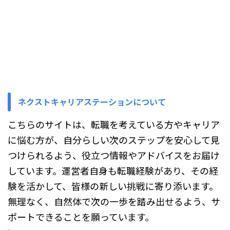
か」「大手企業と中小企業では年
収にどれくらい差があるのか知り
たい」「メーカーや商社、保険会
社など業界によって年収が変わる
のか気になる」 このように、営
業所所長の年収について調べてい
るものの、「実際の年収相場はど
れくらいなのか」「会社規模や業
界によってどの程度違いがあるの
か」「管理職になるとどのように
ネクストキャリアステーションについて
収入が変わるのか」がわかりにく
いと感じている方も多いのではな
こちらのサイトは、転職を考えている方やキャリア
いでしょうか。 この記事では、
に悩む方が、自分らしい次のステップを安心して見
営業所所長の一般的な年収相場を
確認しながら、大手企業と中小企
つけられるよう、役立つ情報やアドバイスをお届け
...
しています。運営者自身も転職経験があり、その経
験を活かして、皆様の新しい挑戦に寄り添います。
無理なく、自然体で次の一歩を踏み出せるよう、サ
ポートできることを願っています。