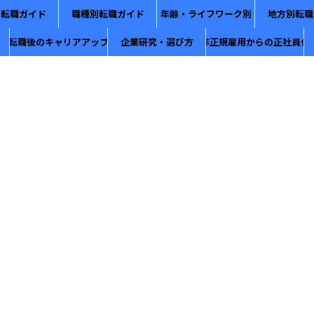
別転職ガイド
職種別転職ガイド
年齢・ライフワーク別
地方別転職
転職後のキャリアアップ
企業研究・選び方
非正規雇用からの正社員化