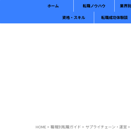
ホーム
転職ノウハウ
業界
資格・スキル
転職成功体験談
HOME
>
職種別転職ガイド
>
サプライチェーン・運営
>