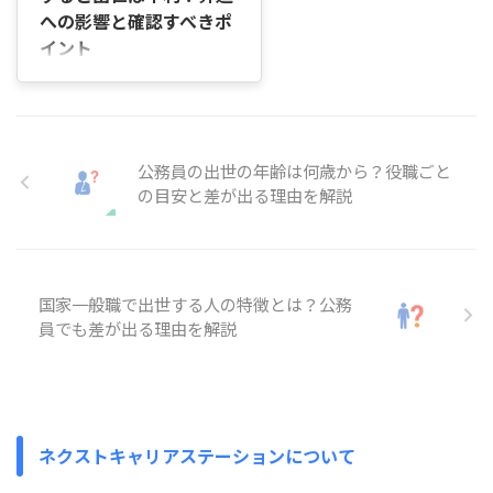
毎年多くの新卒職員が採用されま
への影響と確認すべきポ
すが、初配属は本人の希望だけで
イント
決まるわけではありません。 こ
の記事では、新卒職員が配属され
はじめに 「公務員から別の自治
やすい部署の特徴、初配属が決ま
体や官公庁へ転職すると、これま
る仕組み、希望部署との関係につ
での勤続年数はどのように扱われ
いて順を追ってわかりやすく解説
るのだろうか」「公務員同士の転
...
職でも、昇進や昇任のスピードが
公務員の出世の年齢は何歳から？役職ごと
遅くなってしまうのではないかと
の目安と差が出る理由を解説
不安に感じている」「市役所から
県庁、県庁から国家公務員などへ
転職した場合、出世にどのくらい
影響があるのか知りたい」 この
ような疑問や不安を持っている方
国家一般職で出世する人の特徴とは？公務
も多いのではないでしょうか。
員でも差が出る理由を解説
この記事では、公務員から公務員
へ転職した場合に出世へどのよう
な影響があるのか、昇進や昇任で
不利になるケース、転職前に確認
しておきたいポイントについて順
...
ネクストキャリアステーションについて