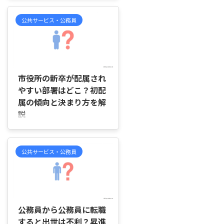
めつけることはできません。 こ
だろうか」「同じ時期に採用され
の記事では、市役所で左遷部署と
たのに、なぜ昇進するスピードに
公共サービス・公務員
見 ...
差が出るのか知りたい」「年功序
列といわれる公務員でも、人事評
価や仕事の進め方はどのくらい影
響するのだろうか」 このような
2026/6/22
疑問を持っている方も多いのでは
ないでしょうか。 この記事で
市役所の新卒が配属され
は、国家一般職で出世する人の特
やすい部署はどこ？初配
徴や、公務員でも昇進に差が出る
属の傾向と決まり方を解
理由、出世しやすい人に共通する
説
働き方について順を追ってわかり
やすく解説していきます。 国家
はじめに 「市役所の新卒職員は
一般職でも出世する人には差が出
最初にどの部署へ配属されること
る 国家一般職は年功序列のイメ
が多いのだろうか」「市民課や福
公共サービス・公務員
ー ...
祉課、税務課などをよく聞くもの
の、実際にどの部署へ配属されや
すいのか知りたい」「希望した部
署に配属される人はどのくらいい
2026/6/22
るのだろうか」 このような疑問
や不安を感じている方も多いので
公務員から公務員に転職
はないでしょうか。 市役所では
すると出世は不利？昇進