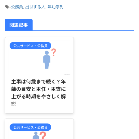
-
公務員
,
出世する人
,
年功序列
関連記事
公共サービス・公務員
2026/6/21
主事は何歳まで続く？年
齢の目安と主任・主査に
上がる時期をやさしく解
説
はじめに 「主事は何歳くらいま
で続く役職なのだろうか」「30代
になっても主事のままでも問題な
公共サービス・公務員
いのだろうか」「主任や主査には
何年くらいで昇任する人が多いの