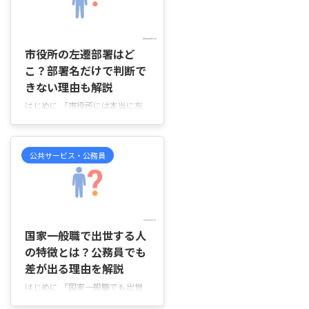
か知りたい」 このように、主事
のまま勤務する年齢や、主任・主
2026/6/22
査へ昇任する時期について気にな
っている方も多いのではないでし
市役所の左遷部署はど
ょうか。 この記事では、主事が
こ？部署名だけで判断で
何歳頃まで続くことが多いのか、
きない理由も解説
主任や主査へ昇任する一般的な時
はじめに 「市役所には本当に左
期はいつ頃なのか、主事の期間に
遷部署と呼ばれるような異動先が
差が出る理由は何なのかを順番に
あるのだろうか」「窓口業務や出
わかりやすく解説していきます。
先機関へ異動になったことで、今
主事は何歳まで続くことが多い？
公共サービス・公務員
後の昇進や人事評価に影響が出る
主事が何歳まで続くかは、 ...
のではないかと不安に感じてい
る」「周囲から『あの部署は左遷
先だ』と言われたものの、本当に
2026/6/22
評価が下がった状態なのか知りた
い」 このような疑問や不安を抱
国家一般職で出世する人
えている方も多いのではないでし
の特徴とは？公務員でも
ょうか。 市役所では異動先によ
差が出る理由を解説
って「左遷ではないか」と受け取
られることがありますが、実際に
はじめに 「国家一般職でも出世
は部署名だけで評価や将来性を決
する人としない人では何が違うの