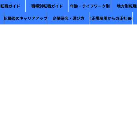
別転職ガイド
職種別転職ガイド
年齢・ライフワーク別
地方別転職
転職後のキャリアアップ
企業研究・選び方
非正規雇用からの正社員化