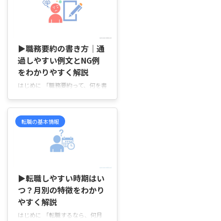
たとえば、内定の連絡を受けた瞬
間を成功だと感じる人もいれば、
実際に働き始めてから「この選択
2026/5/27
でよかった」と思えるかどうかま
で含めて考える人もいます。体験
▶職務要約の書き方｜通
談や口コミ、SNSの投稿を目にす
過しやすい例文とNG例
る機会が増えるほど、自分の状況
をわかりやすく解説
と重ね合わせにくくなり、「自分
の場合はどう判断すればいいのだ
はじめに 「職務要約って、何を書
ろう」と迷いが生まれやすくなり
けば“ちゃんと経験がある人”とし
ます。この記事では、転職という
て伝わるの？」と迷っていません
行動を実際の進み方や、その途中
か。 「職務経歴書を書き始めた
転職の基本情報
で ...
けど、最初の職務要約で悩んでし
まう」「仕事内容はあるのに、文
章にすると上手くまとまらない」
「自己PRとの違いが分からず、
2026/6/2
同じことを書いてしまう…」 そ
んなふうに感じることがあります
▶転職しやすい時期はい
よね。 職務要約は、採用担当者
つ？月別の特徴をわかり
が最初に読む部分だからこそ、
やすく解説
「ここで伝わらなかったら不利か
も…」と不安になりやすい項目で
はじめに 「転職するなら、何月