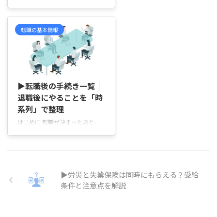
す。 ただ、特別な実績を書く必
が動きやすいの？」「求人数が増
要はありません。「どんな仕事
える時期っていつ？」「今すぐ転
を、どのくらい経験してきたのか
職活動を始めるべきなのか、それ
転職の基本情報
...
とも少し待ったほうがいいのか知
りたい…」と悩んでいませんか。
転職活動を始めようと思っても、
「求人が多い時期はいつ？」「未
2026/6/2
経験でも応募しやすい時期はある
の？」と気になる方は多いですよ
▶転職後の手続き一覧｜
ね。 また、今の仕事を続けなが
退職後にやることを「時
ら転職活動を進める場合は、「い
系列」で整理
つから準備を始めればいいのだろ
う」と迷うこともあると思いま
はじめに 転職が決まったあと、
す。 転職活動は、企業の採用が
「転職後の手続きって何をすれば
活発になる時期を知っておくこと
いいの？」と迷う人は少なくあり
で、より多くの求人を比較しなが
ません。 退職したあとに書類を
...
受け取るのか、役所で何か手続き
をするのか、会社に提出する書類
▶労災と失業保険は同時にもらえる？受給
はあるのかなど、やることが分か
条件と注意点を解説
りにくい場面があります。 転職
後の手続きは、次の会社にすぐ入
社するか、入社までに空白期間が