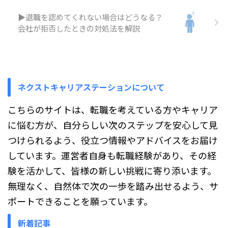
あるかで内容が変わります。この
記事では、退職後に受け取る書類
▶退職を認めてくれない場合はどうなる？
や会社への提出書類、空白期間が
会社が拒否したときの対処法を解説
ある場合の手続きを順番に整理し
ます。 退職時に会社から必ず受
け取る書類一覧 退職すると、失
業手当の手続きや次の会社への提
...
ネクストキャリアステーションについて
こちらのサイトは、転職を考えている方やキャリア
に悩む方が、自分らしい次のステップを安心して見
つけられるよう、役立つ情報やアドバイスをお届け
しています。運営者自身も転職経験があり、その経
験を活かして、皆様の新しい挑戦に寄り添います。
無理なく、自然体で次の一歩を踏み出せるよう、サ
ポートできることを願っています。
新着記事