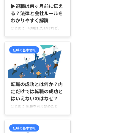
▶退職は何ヶ月前に伝え
る？法律と会社ルールを
わかりやすく解説
はじめに 「退職したいけれど、
何ヶ月前に会社へ伝えればいい
の？」「会社から“3ヶ月前までに
言ってほしい”と言われているけ
転職の基本情報
れど、本当に従わないといけない
の？」「法律では2週間前でも辞
められると聞いたけれど、会社の
ルールと違う場合はどうなる
2026/1/31
の？」と悩んでいませんか。 転
職先の入社日が決まっている場合
転職の成功とは何か？内
は、「いつ上司へ伝えれば間に合
定だけでは転職の成功と
うの？」「引き継ぎ期間はどのく
はいえないのはなぜ？
らい必要？」と気になりますよ
ね。 一方で、「早く伝えすぎる
はじめに 転職を考え始めたと
と気まずくなりそう」「引き止め
き、多くの人は「成功」という言
られたらどうしよう」と不安にな
葉をなんとなく思い浮かべます
り、なかなか切り出せない方もい
が、その中身までははっきりして
転職の基本情報
ると思 ...
いないことが少なくありません。