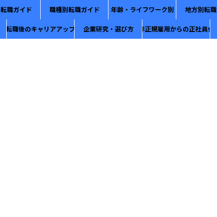
別転職ガイド
職種別転職ガイド
年齢・ライフワーク別
地方別転職
転職後のキャリアアップ
企業研究・選び方
非正規雇用からの正社員化