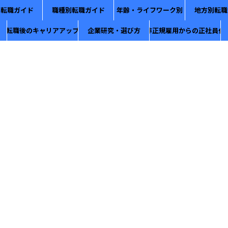
別転職ガイド
職種別転職ガイド
年齢・ライフワーク別
地方別転職
転職後のキャリアアップ
企業研究・選び方
非正規雇用からの正社員化