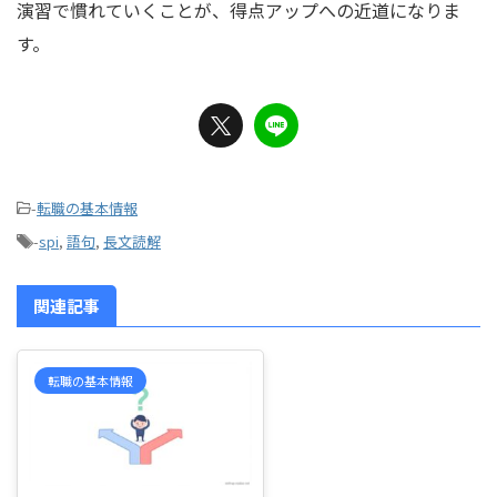
演習で慣れていくことが、得点アップへの近道になりま
す。
-
転職の基本情報
-
spi
,
語句
,
長文読解
関連記事
転職の基本情報
2026/7/3