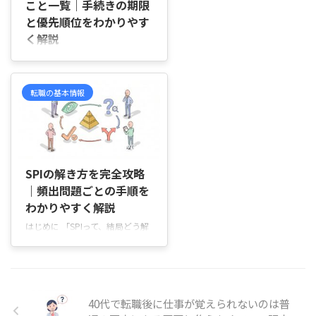
こと一覧｜手続きの期限
くと安心です。 一方で、短期間
と優先順位をわかりやす
で退職し、社会保険に入っていな
く解説
いケースであれば、書かないとい
う選択も考えられます。ただし、
はじめに 「退職したあとって、
その分の空白期間については、あ
14日以内に何をすればいい
らかじめ説明できるようにしてお
の？」と不安になっていません
転職の基本情報
くとスムーズです。 迷ったときは
か。 「健康保険や年金は、自分
...
で手続きが必要なの？」「失業保
険は離職票が届いてからじゃない
と進められない？」「どの手続き
2026/4/20
を先にやればいいのか整理できな
い」そんなふうに、退職後は短期
SPIの解き方を完全攻略
間でやることが増えるため、迷い
｜頻出問題ごとの手順を
やすい時期ですよね。 実際は、
わかりやすく解説
退職後の手続きには「期限が短い
はじめに 「SPIって、結局どう解
もの」と「先に準備しておくと安
けばいいの？」「問題集を開いて
心なもの」があります。 そのた
も、どこから始めればいいのか分
め、退職後は「全部を一気にや
からない…」「なんとなく解いて
る」のではなく、「今すぐ必要な
いるけれど、本番で通用するのか
手続き」と「書類が届いてから進
不安…」 そんなふうに、問題を
める手続 ...
40代で転職後に仕事が覚えられないのは普
前にして迷っていませんか。 SPI