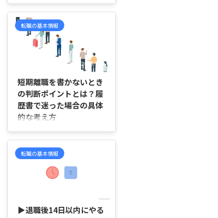
はじめに 「前の職場に戻りたい
たいこと、少しずつ気持ちを立て
けれど、今さら戻るのは気まずい
直すための考え方を順を追って説
のではないかな」「周りからどう
転職の基本情報
明していきます。 転職を後悔 ...
思われるのか不安で、一歩踏み出
せない」と悩んでいませんか。
今の職場が合わず、前の会社の働
きやすさを思い出しても、退職し
2026/5/26
たときの経緯や元同僚の反応が気
になり、連絡するかどうか迷った
短期離職を書かないとき
まま時間だけが過ぎてしまうこと
の判断ポイントとは？履
もありますよね。 この記事で
歴書で迷った場合の具体
は、出戻りで気まずさを感じやす
的な考え方
い理由や、後悔しやすいケース、
戻る前に確認したいポイントを順
はじめに 「短期離職って履歴書
を追って説明していきます。 前の
に書くべき？」「数か月で辞めた
職場に戻るのが気まずいと感じる
会社も正直に書いたほうがいいの
転職の基本情報
理由 前の職場に戻りたいと思っ
かな…」と迷いますよね。 この
...
判断は感覚ではなく、「社会保険
に加入していたかどうか」で考え
ると整理しやすくなります。正社
2026/5/26
員として一定期間働き、健康保険
や厚生年金に加入していた場合
▶退職後14日以内にやる
は、基本的に履歴書へ記載してお