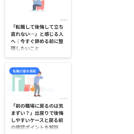
2026/7/3
「転職して後悔して立ち
直れない…」と感じる人
へ｜今すぐ辞める前に整
理したいこと
はじめに 「転職したことを後悔
していて、気持ちが切り替えられ
ない」「今の会社をすぐ辞めたい
転職の基本情報
けれど、また失敗したらどうしよ
う」と、一人で考え込んでいませ
んか。 入社してみたら仕事内容
が聞いていた話と違っていたり、
2026/7/4
職場の雰囲気になじめなかったり
すると、朝起きた瞬間から気持ち
「前の職場に戻るのは気
が重くなり、家族や友人にも何を
まずい？」出戻りで後悔
相談していいか分からず手が止ま
しやすいケースと戻る前
ってしまうことがありますよね。
の確認ポイントを解説
この記事では、転職後に後悔が強
くなる理由や、辞める前に確認し