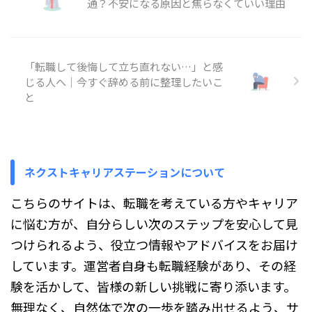
通？不安になる原因と焦らなくていい理由
は問題の種類が多く見えますが、
実際によく出る問題はある程度決
まっています。割合なら「全体を
100で考える」、損益なら「原
「転職して後悔して立ち直れない…」と感
価・売価・利益の関係を整理す
る」といったように、問題ごとに
じる人へ｜今すぐ辞める前に整理したいこ
解き方の型があります。 そのた
と
め、毎回その場で考え込む必要は
ありません。先に「見たらどう解
くか」を知っておくだけで ...
ネクストキャリアステーションについて
こちらのサイトは、転職を考えている方やキャリア
に悩む方が、自分らしい次のステップを安心して見
つけられるよう、役立つ情報やアドバイスをお届け
しています。運営者自身も転職経験があり、その経
験を活かして、皆様の新しい挑戦に寄り添います。
無理なく、自然体で次の一歩を踏み出せるよう、サ