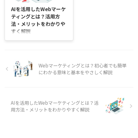
われているのかまでは、はっきり
イメージできないこともあります
AIを活用したWebマーケ
よね。Webマーケティングとは、
ティングとは？活用方
インターネットを使って商品やサ
法・メリットをわかりや
ービスを知ってもらい、実際に購
すく解説
入や問い合わせにつなげるための
取り組みのことです。 たとえ
はじめに 「AIを使ったWebマー
ば、Googleで検索したときに上
ケティングって、具体的に何がで
位に出てくる記事を作ったり、
きるの？」「難しそうだけど、自
InstagramやXで ...
分の仕事にも関係あるのか
な…？」そんなふうに感じている
Webマーケティングとは？初心者でも簡単
方も多いのではないでしょうか。
にわかる意味と基本をやさしく解説
最近では、広告の運用や記事作
成、SNS投稿の作成など、これま
で人が時間をかけて行っていた作
業の多くを、AIがサポートしてく
れるようになりました。たとえ
AIを活用したWebマーケティングとは？活
ば、キーワードを入力するだけで
用方法・メリットをわかりやすく解説
ブログ記事の構成案が作られた
り、広告の文章を自動で複数パタ
ーン提案してくれたりと、実務の
中で「すぐに使える形」で活用が
広がっています。 とはいえ、「便