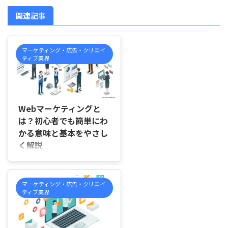
関連記事
マーケティング・広告・クリエイ
ティブ業界
2026/3/18
Webマーケティングと
は？初心者でも簡単にわ
かる意味と基本をやさし
く解説
はじめに 「Webマーケティング
ってよく聞くけど、実際には何を
するの？」「広告のこと？それと
マーケティング・広告・クリエイ
もSNSのこと？」と感じている方
ティブ業界
も多いのではないでしょうか。
言葉は知っていても、具体的にど
んな仕事なのか、どんな場面で使
2026/3/18