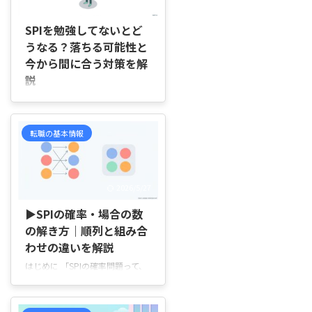
2026/4/19
SPIを勉強してないとど
うなる？落ちる可能性と
今から間に合う対策を解
説
はじめに 「SPIって勉強していな
いと落ちるの？」「選考が近いの
に、まだ何も対策できていなくて
転職の基本情報
不安…」 そんなふうに、何から
始めればいいか分からないまま、
受験日だけが近づいてきて迷って
いませんか。SPIは学校のテスト
2026/5/27
とは少し違い、出題のパターンや
時間配分に慣れていないと、本来
▶SPIの確率・場合の数
の力を出しにくい試験です。 た
の解き方｜順列と組み合
だ、何もしていない状態でも、今
わせの違いを解説
から少しだけ対策するだけで受け
はじめに 「SPIの確率問題って、
やすさはかなり変わります。この
結局どの公式を使えばいいの？」
記事では、勉強していないまま受
「順列と組み合わせの違いが分か
けるとどうなりやすいのか、今か
らなくて、毎回迷ってしまう…」
らなら何を優先すればよいのか