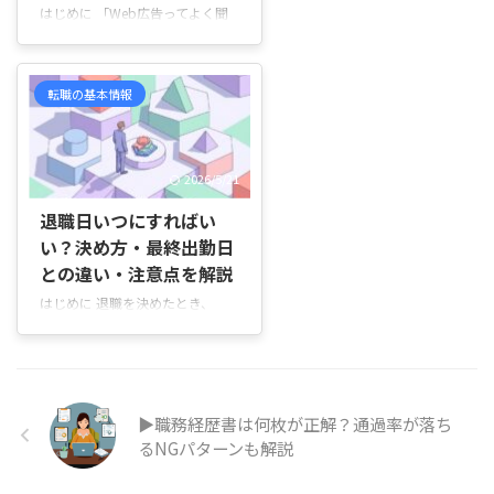
「転職エージェントって本当に頼
はじめに 「Web広告ってよく聞
っていいの？」といった疑問を持
くけれど、実際にはどんな種類が
つ方も少なくありません。 この
あるの？」 「Google広告や
ように、相談する相手によって、
Instagram広告、YouTube広告は
転職の基本情報
得ら ...
何が違うの？」 「広告を出して
みたいけれど、自分に合う広告が
わからない…」と悩んでいません
か。 たとえば、Googleで検索し
2026/5/21
たときに検索結果の上部へ表示さ
れる広告や、Instagramや
退職日いつにすればい
YouTubeで見かける動画広告な
い？決め方・最終出勤日
ど、私たちは日常的にさまざまな
との違い・注意点を解説
Web広告を目にしています。
Web広告にはさまざまな種類があ
はじめに 退職を決めたとき、
り、それぞれ向いている目的や特
「退職日はいつにすればいい
徴が異なります。そのため、広 ...
の？」「最終出勤日とは何が違う
の？」「会社にはいつまで働くこ
とになるの？」と迷う方は少なく
ありません。 退職日と最終出勤
▶職務経歴書は何枚が正解？通過率が落ち
日は同じ意味のように思われがち
るNGパターンも解説
ですが、実際には日付の考え方や
決め方が異なります。 退職日を