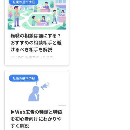
転職の基本情報
と悩んでいませんか。 たとえ
を、順を追ってやさしく説明 ...
ば、SPIの問題集を解いていて、
「並べる問題なのに組み合わせで
計算してしまった」「場合の数は
2026/3/18
合っていたのに、最後の確率で間
違えた」と感じ、解説を読んでも
転職の相談は誰にする？
考え方が整理できず、同じところ
おすすめの相談相手と避
で迷ってしまうことがありますよ
けるべき相手を解説
ね。 この記事では、順列と組み
合わせの違いから、SPIでよく出
はじめに 転職を考えたとき、
る確率問題の考え方まで、例題を
「誰に相談すればいいのか分から
交えながらやさしく整理していき
ない」と感じていませんか。身近
ます。 SPIの確率・ ...
な人に話していいのか、それとも
転職の基本情報
専門のサービスを使ったほうがい
いのか、迷ってしまう方はとても
多いです。 たとえば、今の仕事
を続けるべきか、それとも思い切
2026/6/2
って転職するべきか悩んでいると
きに、「上司に話すと評価に影響
▶Web広告の種類と特徴
しそうで不安」「友人に相談して
を初心者向けにわかりや
も本音で話しにくい」と感じるこ
すく解説
ともあると思います。さらに、