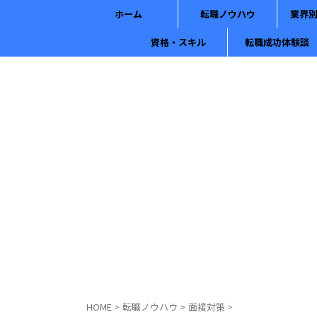
ホーム
転職ノウハウ
業界
資格・スキル
転職成功体験談
HOME
>
転職ノウハウ
>
面接対策
>