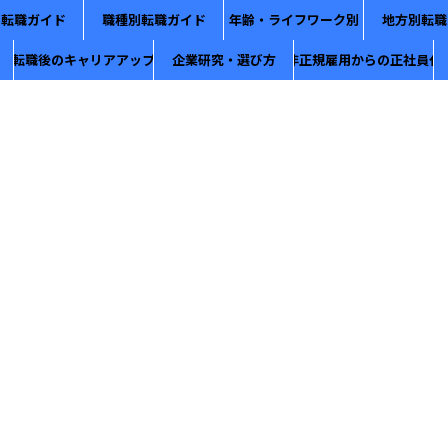
別転職ガイド
職種別転職ガイド
年齢・ライフワーク別
地方別転職
転職後のキャリアアップ
企業研究・選び方
非正規雇用からの正社員化