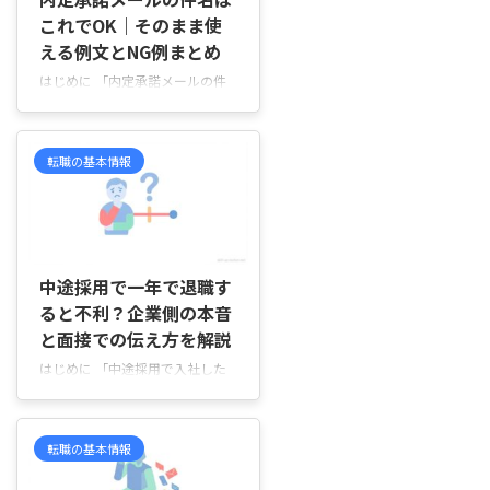
この記事では、自分の市場価値を
これでOK｜そのまま使
調べる方法や、転職前に確認して
える例文とNG例まとめ
おきたいポイント、結果をどう受
け止めればよいのかを順を追って
はじめに 「内定承諾メールの件
説明していきます。 市場価値と
名って、これで合っているのか
は？ 市場価値を考えるときは、
な？」「件名だけで失礼な印象に
今の会社での評価や現在の年収 ...
ならないか不安…」 そんなふう
転職の基本情報
に、本文は書けているのに、件名
の一行だけ決めきれず迷っていま
せんか。内定通知を受け取って返
信しようとしても、「シンプルす
2026/7/4
ぎないかな」「名前は入れたほう
がいい？」と細かい部分が気にな
中途採用で一年で退職す
って、送信前に何度も見直してし
ると不利？企業側の本音
まうことがありますよね。 た
と面接での伝え方を解説
だ、内定承諾メールの件名は、難
しく考えすぎなくて大丈夫です。
はじめに 「中途採用で入社した
企業側がひと目で内容を分かる形
会社を一年で退職したら、次の転
になっていれば、失礼になること
職で不利になるのかな」「面接で
はほとんどありません。 この記
退職理由を聞かれたら、どう答え
転職の基本情報
事で ...
ればいいのだろう」と不安になっ
ていませんか。 入社前に聞いて