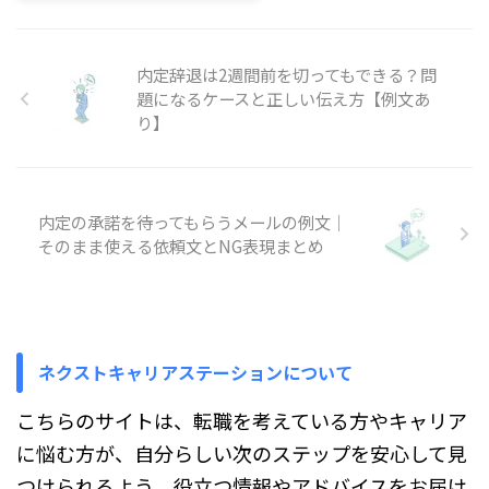
いますよね。 ただ、退職を勧め
な？」「問題を見ても、何から始
ること自体が、すべて違法になる
めればいいのか分からない…」
...
そんなふうに、参考書を開いても
内定辞退は2週間前を切ってもできる？問
解けない問題ばかりで、不安にな
っていませんか。久しぶりに計算
題になるケースと正しい伝え方【例文あ
や言葉の問題に触れると、「自分
り】
には向いていないかも」と感じて
しまうこともありますよね。 で
も、SPIは最初からスラスラ解け
る人ばかりではありません。出題
内定の承諾を待ってもらうメールの例文｜
のパターンを知って、よく出る問
そのまま使える依頼文とNG表現まとめ
題から少しずつ慣れていけば、解
ける問題は確実に増えていきま
す。 この記事では、「全然でき
ない」と感じる理由を整理しなが
...
ネクストキャリアステーションについて
こちらのサイトは、転職を考えている方やキャリア
に悩む方が、自分らしい次のステップを安心して見
つけられるよう、役立つ情報やアドバイスをお届け