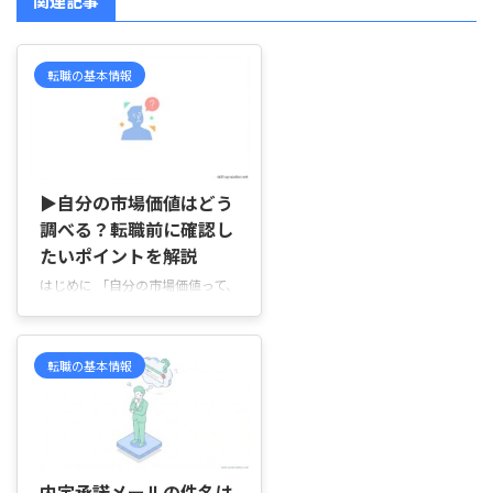
関連記事
転職の基本情報
2026/7/15
▶自分の市場価値はどう
調べる？転職前に確認し
たいポイントを解説
はじめに 「自分の市場価値って、
どうやって調べればいいのだろ
う」「今の経験やスキルで、転職
先からどのくらい評価されるのか
転職の基本情報
な」と気になっていませんか。
転職を考え始めても、求人を見た
だけでは自分に合う年収やポジシ
ョンが分からず、応募してよいの
2026/4/17
か、今の会社に残るべきなのか判
断しにくいことがありますよね。
内定承諾メールの件名は