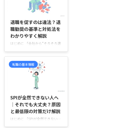
いた仕事内容と違っていたり、職
場の人間関係や働き方が合わなか
2026/4/16
ったりすると、辞めたい気持ちは
あるのに、職務経歴に傷がつくの
退職を促すのは違法？退
ではないかと考えて動けなくなる
職勧奨の基準と対処法を
ことがありますよね。 この記事
わかりやすく解説
では、中途採用で一年での退職が
どう見られやすいのか、企業側の
はじめに 「会社から“そろそろ退
本音や面接での退職理由の伝え方
職を考えてほしい”と言われたけ
を順を追って説明していきます。
ど、これって違法なの？」「何度
中途採用で一年で退職すると不 ...
も面談で同じ話をされていて、こ
転職の基本情報
のまま応じるしかないのか分から
ない…」 そんなふうに、会社か
ら退職を勧められていても、それ
が正当な対応なのか、問題のある
2026/4/19
対応なのか分からず、不安になっ
ていませんか。 特に、理由がは
SPIが全然できない人へ
っきりしないまま何度も面談をさ
｜それでも大丈夫？原因
れたり、「みんなそうしている
と最低限の対策だけ解説
よ」と言われたりすると、「断っ
ていいのかな」「このまま働き続
はじめに 「SPIが全然できない…
けても大丈夫かな」と悩んでしま
このまま受けたら落ちるのか