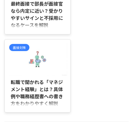
ュニケーション能力」という言葉
最終面接で部長が面接官
をそのまま使ってよいのか迷い、
なら内定に近い？受かり
何度も書き直してしまうことがあ
やすいサインと不採用に
りますよね。 この記事では、
なるケースを解説
「コミュニケーション能力があり
ます」と書く際の注意点や、評価
はじめに 「最終面接で部長が面
されやすい伝え方、具体的な言い
接官だったけれど、これは内定に
換え表現をわかりやすく紹介しま
近いサインなの？」「ここまで進
面接対策
す。 自己PRで「コミュニケー ...
んだのに、部長との面接で何を見
られているのか分からず、どのよ
うに準備すればよいのか不安」と
感じたことはありませんか。 一
2026/7/2
次面接や二次面接を通過したあ
と、最終段階で部長が登場する
転職で聞かれる「マネジ
と、「評価はほぼ決まっているの
メント経験」とは？具体
では」「失敗できない場なので
例や職務経歴書への書き
は」と緊張してしまうことがあり
方をわかりやすく解説
ますよね。 この記事では、最終
面接で部長が担当する理由や、内
はじめに 転職活動を進めている
定に近いと言われるサイン、不採
と、「マネジメント経験はありま
用につながりやすいケース、面接
すか？」と聞かれて、どこまでが
前に確認したい対策について順を
マネジメント経験に当たるのか迷