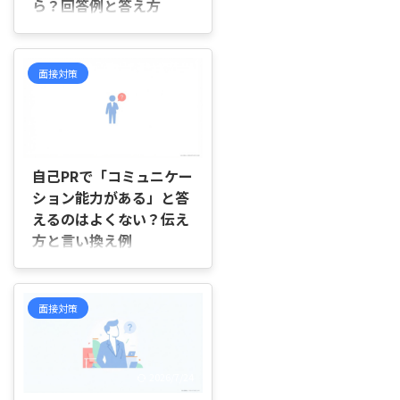
ら？回答例と答え方
官になる理由や、面接で見られて
いるポイント、当日に意識したい
はじめに 「面接で『コミュニケ
受け答えについて順を追って説明
ーションを取る上で気をつけてい
していきます。 一次面接で部長
ることは何ですか』と聞かれた
面接対策
クラスが面接官になるのは珍し
ら、どのように答えればよいのだ
い？ ...
ろう」「正直に話せばよいのか、
それとも面接で評価されやすい内
容を意識したほうがよいのだろ
2026/7/27
う」と迷っていませんか。 自己
PRや長所とは少し違う質問だか
自己PRで「コミュニケー
らこそ、何を伝えればよいのか分
ション能力がある」と答
からず、面接が近づいても回答を
えるのはよくない？伝え
まとめられずに手が止まってしま
方と言い換え例
うことがありますよね。 この記
事では、面接官がこの質問をする
はじめに 「自己PRで『コミュニ
理由や評価される答え方のポイン
ケーション能力があります』と伝
ト、具体的な回答例、避けたい回
えても大丈夫なの？」「よくある
面接対策
答まで順を追って説明していきま
表現だから、面接官に印象が残ら
す。 ...
ないのでは」と不安に感じていま
せんか。 履歴書やエントリーシ
ートを書いていると、自己PRの
2026/7/24
内容は決まっているのに、「コミ