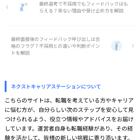
追って ...
ってしまうことはありませんか。
最終選考で不採用でもフィードバックはも
また、職務経歴書には何を書けば
らえる？来ない理由や受け止め方を解説
評価されるのか分からず、手が止
まってしまう方も多いでしょう。
この記事では、転職で求められる
マネジメント経験の意味や具体例
最終面接後のフィードバック呼び出しは合
をはじめ、職務経歴書への書き方
格のフラグ？不採用との違いや判断ポイン
や面接で伝えるポイントまで、順
トを解説
を追ってわかりやすく説明してい
きます。 転職でいう「マネジメ
ント経験」とは？ 転職で聞かれ
る「マネジメント経験」は、管理
職として部下を持っていた経 ...
ネクストキャリアステーションについて
こちらのサイトは、転職を考えている方やキャリア
に悩む方が、自分らしい次のステップを安心して見
つけられるよう、役立つ情報やアドバイスをお届け
しています。運営者自身も転職経験があり、その経
験を活かして、皆様の新しい挑戦に寄り添います。