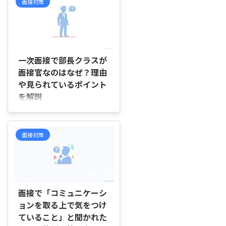
面接対策
2026/7/25
一次面接で部長クラスが
面接官なのはなぜ？理由
や見られているポイント
を解説
はじめに 「一次面接なのに、面
接官が部長クラスだったのはな
ぜ？」「最初から偉い人が出てき
面接対策
たということは、合否に何か関係
があるのだろうか」と気になって
いませんか。 面接が終わってか
ら役職を調べて不安になったり、
2026/7/17
これから一次面接を控え、「部長
が相手なら何を準備すればいいの
面接で「コミュニケーシ
だろう」と対策に迷ったりする方
ョンを取る上で気をつけ
も多いでしょう。 この記事で
ていること」と聞かれた
は、一次面接で部長クラスが面接