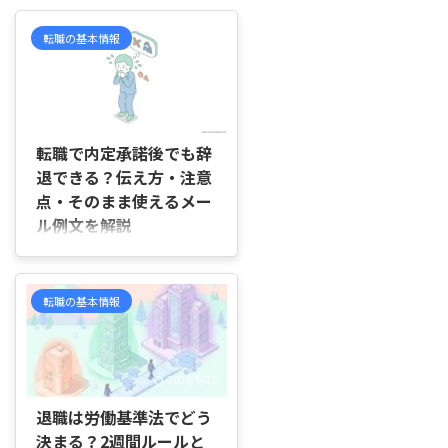
転職の基本情報
2026/4/17
転職で内定承諾後でも辞
退できる？伝え方・注意
点・そのまま使えるメー
ル例文を解説
はじめに 「内定を承諾したあと
に辞退するのって、やっぱりまず
いのかな…」「一度OKしたのに
転職の基本情報
断ってもいいのか、不安で連絡で
きない…」 そんなふうに、辞退
したい気持ちはあるのに、どう伝
えればいいのか分からず迷ってい
2026/5/21
ませんか。 内定承諾後の辞退
は、できれば避けたいと感じる人
退職は労働基準法でどう
が多い一方で、他社との比較や家
決まる？2週間ルールと