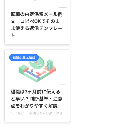
2026/4/17
特に、企業から「内定承諾ありが
とうございます」と届くと、「こ
転職の内定保留メール例
こで終わっていいのかな」と迷い
文｜コピペOKでそのま
やすいですよね。 実は、内定承
ま使える返信テンプレー
諾後の“返信への返信”は、必ず必
ト
要というわけではありません。内
容によっては返したほうがよい場
はじめに 「内定をもらったけ
合もあれば、そのままで問題ない
ど、すぐに返事をしないといけな
場合もあります。 この記事で ...
いのかな…」「他にも選考中の会
転職の基本情報
社があって、少し待ってほしいと
伝えたいけれど、失礼にならな
い？」 そんなふうに悩んで、メ
ールを書く前に迷ってしまうこと
2026/6/2
はありませんか。 転職活動で
は、複数の企業を同時に受けてい
退職は3ヶ月前に伝える
ることも多く、「今すぐ決めるべ
と早い？判断基準・注意
きか、少し考える時間をもらうべ
点をわかりやすく解説
きか」で迷うのは自然なことで
はじめに 「退職は3ヶ月前に伝え
す。ただ、伝え方やタイミングに
ると早すぎるのかな？」「1ヶ月
よっては、入社意欲が低いと受け
前で十分って聞くけど、本当はど
取られてしまうこともあるため、
れくらい前がいいの？」「急すぎ
丁寧に伝えることが大切です。