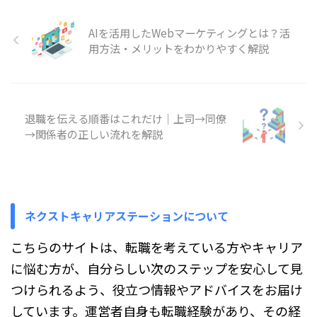
ても迷惑をかけそうで、いつ話せ
とはいえ、内定の保留自体は珍し
ばいいのか迷う…」 そんなふう
いことで ...
AIを活用したWebマーケティングとは？活
に、退職を伝えるタイミングで悩
用方法・メリットをわかりやすく解説
んでいませんか。 退職は、早く
伝えれば安心というわけでも、ギ
リギリまで待てばいいというもの
でもありません。就業規則や引き
継ぎの量、あなたの立場によっ
退職を伝える順番はこれだけ｜上司→同僚
て、ちょうどいい時期は変わって
→関係者の正しい流れを解説
きます。 たとえば、後任探しや
引き継ぎに時間がかかる仕事な
ら、3ヶ月前に伝えたほうがスム
ーズです。一方で、業務の整理が
し ...
ネクストキャリアステーションについて
こちらのサイトは、転職を考えている方やキャリア
に悩む方が、自分らしい次のステップを安心して見
つけられるよう、役立つ情報やアドバイスをお届け
しています。運営者自身も転職経験があり、その経