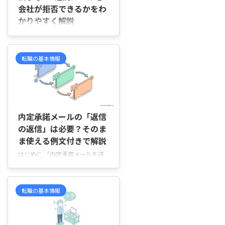
族の事情、勤務地・年収などを改
会社が拒否できるかをわ
めて考えた結果、辞退を選ぶこと
かりやすく解説
もあります。 ただ、連絡が遅れ
たり、伝え方があいまいだったり
はじめに 「退職したい」と思っ
すると、企業側に負担をかけてし
たとき、会社にいつ伝えればいい
まいやすくなります。だからこ
のか、会社が「辞めないでほし
転職の基本情報
そ、「いつ・何を・どう伝える
い」と言った場合はどうなるの
か」を ...
か、不安に感じる方は少なくあり
ません。 「退職は2週間前に言え
ばいいと聞いたけれど本当？」
2026/4/19
「会社に認めてもらえないと辞め
られないの？」といった疑問を持
内定承諾メールの「返信
つ方も多いのではないでしょう
の返信」は必要？そのま
か。実は、退職については労働基
ま使える例文付きで解説
準法や民法のルールによって、基
はじめに 「内定承諾メールを送
本的な仕組みが決められていま
ったあと、企業から返信が来たけ
す。 ただし、「必ず2週間で辞め
れど、さらに返信したほうがいい
られるのか」「会社は退職を拒否
の？」「返さないと失礼になりそ
できるのか」など、制度の内容を
転職の基本情報
う。でも、何通もやり取りすると
きちんと理解していないと、会社
迷惑かもしれない…」 そんなふ
との話 ...
うに、どこでやり取りを終えるべ
きか悩む方は少なくありません。