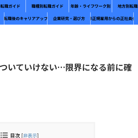
別転職ガイド
職種別転職ガイド
年齢・ライフワーク別
地方別転職
転職後のキャリアアップ
企業研究・選び方
非正規雇用からの正社員化
ついていけない…限界になる前に確
目次
[
非表示
]